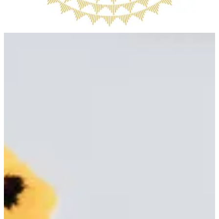
96522061372
تواصل مع الفرع